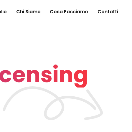
lio
Chi Siamo
Cosa Facciamo
Contatti
icensing