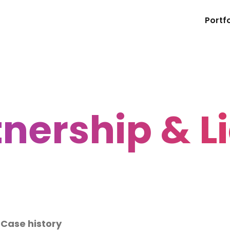
Portfo
nership & L