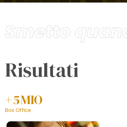
Smetto quand
Risultati
+
5
MIO
Box Office