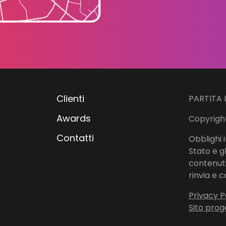
Clienti
PARTITA 
Awards
Copyright
Contatti
Obblighi i
Stato e g
contenuti 
rinvia e c
Privacy P
Sito prog