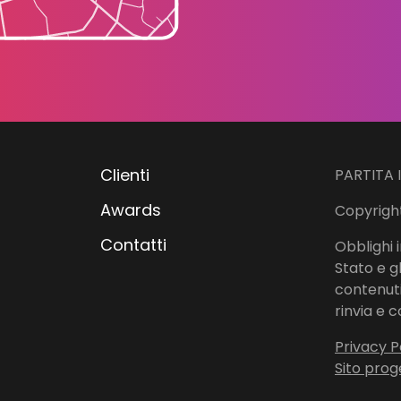
Clienti
PARTITA 
Awards
Copyright
Contatti
Obblighi i
Stato e g
contenuti 
rinvia e c
Privacy P
Sito prog