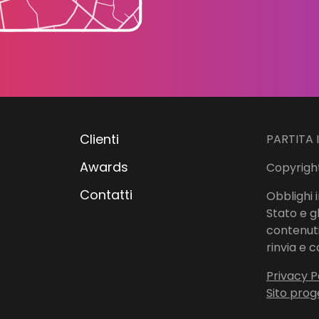
Clienti
PARTITA 
Awards
Copyright
Contatti
Obblighi i
Stato e g
contenuti 
rinvia e c
Privacy P
Sito prog