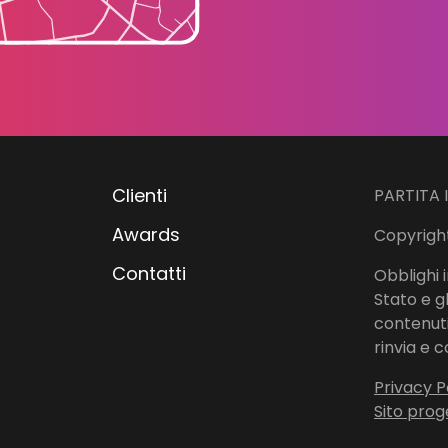
Clienti
PARTITA 
Awards
Copyright
Contatti
Obblighi i
Stato e g
contenuti 
rinvia e c
Privacy P
Sito prog