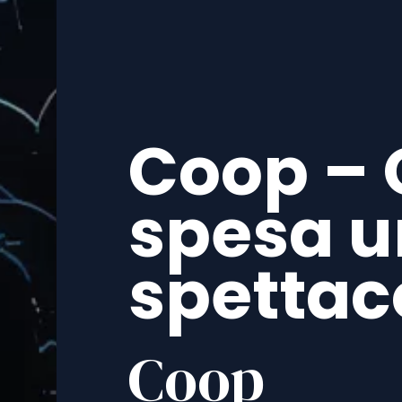
Coop – 
spesa u
spettac
Coop