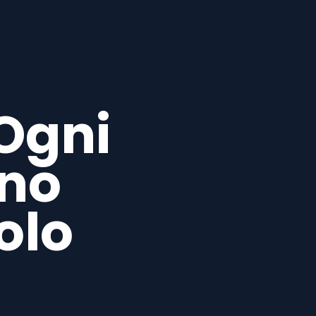
Ogni
no
olo